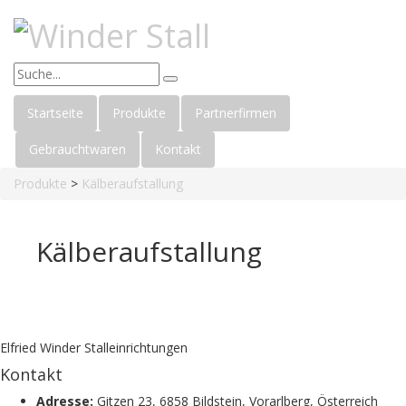
Startseite
Produkte
Partnerfirmen
Gebrauchtwaren
Kontakt
Produkte
>
Kälberaufstallung
Kälberaufstallung
Elfried Winder Stalleinrichtungen
Kontakt
Adresse:
Gitzen 23, 6858 Bildstein, Vorarlberg, Österreich